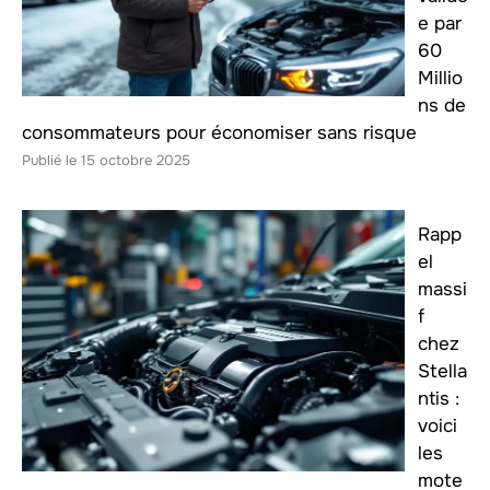
e par
60
Millio
ns de
consommateurs pour économiser sans risque
15 octobre 2025
Rapp
el
massi
f
chez
Stella
ntis :
voici
les
mote