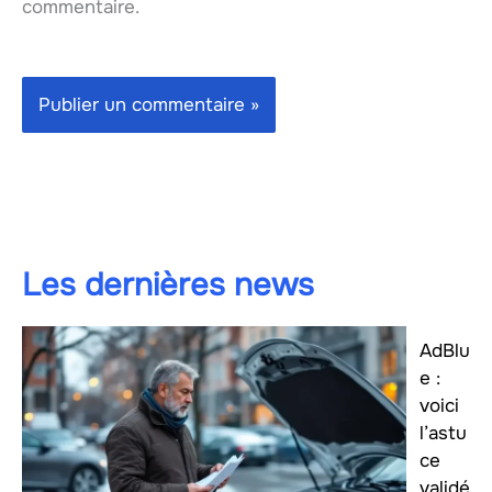
commentaire.
Les dernières news
AdBlu
e :
voici
l’astu
ce
validé