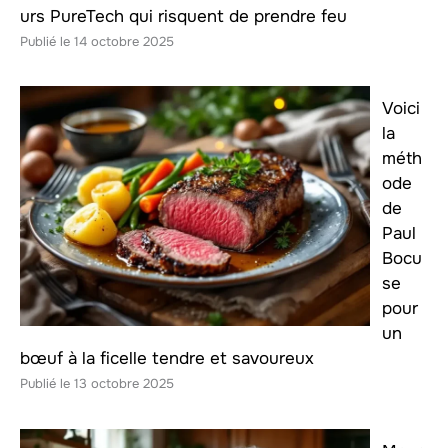
urs PureTech qui risquent de prendre feu
14 octobre 2025
Voici
la
méth
ode
de
Paul
Bocu
se
pour
un
bœuf à la ficelle tendre et savoureux
13 octobre 2025