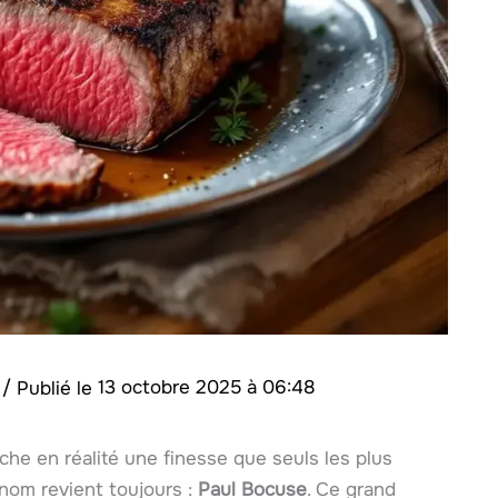
n
/
13 octobre 2025 à 06:48
ache en réalité une finesse que seuls les plus
 nom revient toujours :
Paul Bocuse
. Ce grand