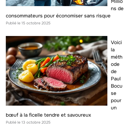
Millio
ns de
consommateurs pour économiser sans risque
15 octobre 2025
Voici
la
méth
ode
de
Paul
Bocu
se
pour
un
bœuf à la ficelle tendre et savoureux
13 octobre 2025