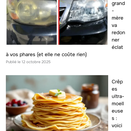
grand
-
mère
va
redon
ner
éclat
à vos phares (et elle ne coûte rien)
12 octobre 2025
Crêp
es
ultra-
moell
euse
s :
voici