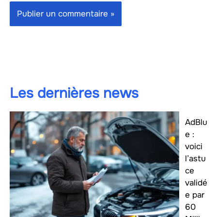
Les dernières news
AdBlu
e :
voici
l’astu
ce
validé
e par
60