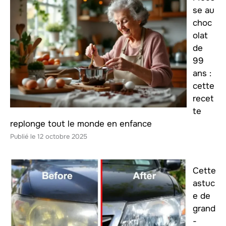
se au
choc
olat
de
99
ans :
cette
recet
te
replonge tout le monde en enfance
12 octobre 2025
Cette
astuc
e de
grand
-