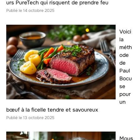
urs PureTech qui risquent de prendre feu
14 octobre 2025
Voici
la
méth
ode
de
Paul
Bocu
se
pour
un
bœuf à la ficelle tendre et savoureux
13 octobre 2025
Mous