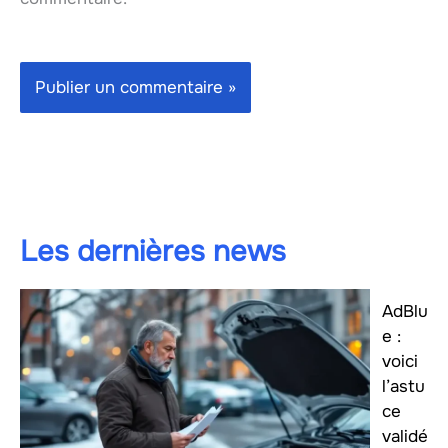
Les dernières news
AdBlu
e :
voici
l’astu
ce
validé